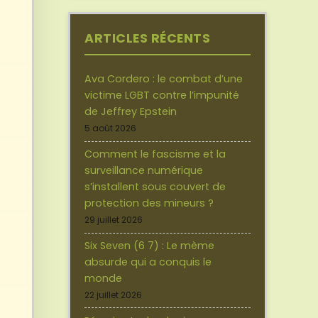
ARTICLES RÉCENTS
Ava Cordero : le combat d’une
victime LGBT contre l’impunité
de Jeffrey Epstein
5 août 2026
Comment le fascisme et la
surveillance numérique
s’installent sous couvert de
protection des mineurs ?
29 juillet 2026
Six Seven (6 7) : Le mème
absurde qui a conquis le
monde
22 juillet 2026