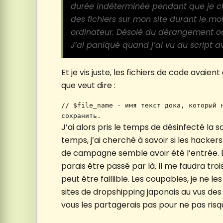
durée indéterminée pendant que je ch
des fichiers sur mon site durant le moi
ordinateur. Désolé du dérangement o
J’ai paniqué quand j’ai vu du script a
Et je vis juste, les fichiers de code avaie
que veut dire :
// $file_name - имя текст дока, который н
сохранить.
J’ai alors pris le temps de désinfecté la 
temps, j’ai cherché à savoir si les hacke
de campagne semble avoir été l’entrée. En
parais être passé par là. Il me faudra troi
peut être faillible. Les coupables, je ne le
sites de dropshipping japonais au vus des 
vous les partagerais pas pour ne pas risqu