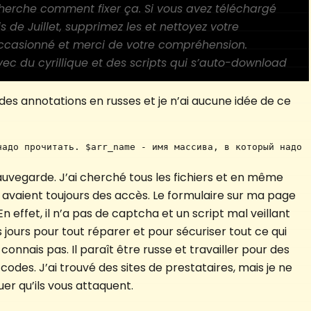
erche comment fixer ça. Si vous avez téléchargé
s de Juillet, supprimez les et nettoyez votre
ccasionné et merci de votre compréhension.
vec du cyrillique et des scripts qui s’auto-download
nt des annotations en russes et je n’ai aucune idée de ce
адо прочитать. $arr_name - имя массива, в который надо 
sauvegarde. J’ai cherché tous les fichiers et en même
rs avaient toujours des accès. Le formulaire sur ma page
 effet, il n’a pas de captcha et un script mal veillant
s jours pour tout réparer et pour sécuriser tout ce qui
s connais pas. Il paraît être russe et travailler pour des
codes. J’ai trouvé des sites de prestataires, mais je ne
er qu’ils vous attaquent.