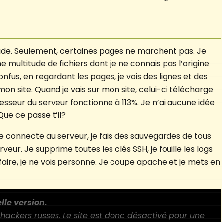
de. Seulement, certaines pages ne marchent pas. Je
une multitude de fichiers dont je ne connais pas l’origine
onfus, en regardant les pages, je vois des lignes et des
mon site. Quand je vais sur mon site, celui-ci télécharge
seur du serveur fonctionne à 113%. Je n’ai aucune idée
 Que ce passe t’il?
e connecte au serveur, je fais des sauvegardes de tous
veur. Je supprime toutes les clés SSH, je fouille les logs
à faire, je ne vois personne. Je coupe apache et je mets en
lle version.
s hackers russes. Le site est donc désactivé pour une