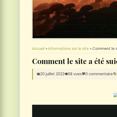
Accueil
»
Informations sur le site
» Comment le si
Comment le site a été sui
📅
20 juillet 2022
👁️
58 vues
💬
0 commentaire
📁